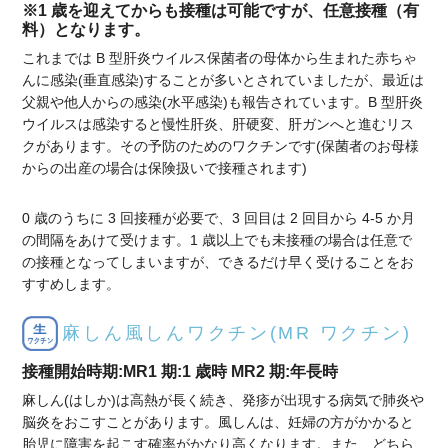
※1 歳を迎えてからも接種は可能ですが、任意接種（有
料）となります。
これまでは B 型肝炎ウイルス保菌者の母体から生まれた赤ちゃ
んに感染(垂直感染)することが多いとされていましたが、最近は
父親や他人からの感染(水平感染)も報告されています。B 型肝炎
ウイルスは感染すると慢性肝炎、肝硬変、肝ガンへと進むリス
クがあります。その予防のためのワクチンです(保菌者のお母様
からの出産の場合は保険扱いで接種されます)
0 歳のうちに 3 回接種が必要で、3 回目は 2 回目から 4-5 か月
の間隔をあけて受けます。1 歳以上でも未接種の場合は任意で
の接種となってしまいますが、できるだけ早く受けることをお
すすめします。
麻しん風しんワクチン(MR ワクチン)
接種開始時期:MR1 期:1 歳時 MR2 期:年長時
麻しん(はしか)は高熱が長く続き、発疹が出現する病気で肺炎や
脳炎をおこすことがあります。風しんは、妊婦の方がかかると
胎児に障害を起こす確率がかなり高くなります。また、どちら