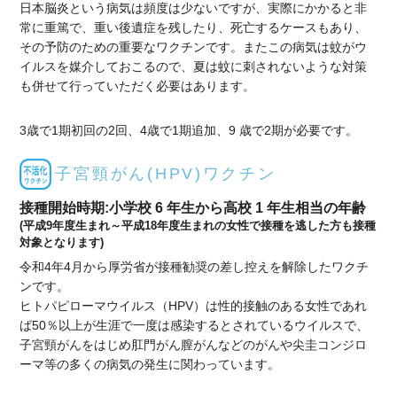
日本脳炎という病気は頻度は少ないですが、実際にかかると非
常に重篤で、重い後遺症を残したり、死亡するケースもあり、
その予防のための重要なワクチンです。またこの病気は蚊がウ
イルスを媒介しておこるので、夏は蚊に刺されないような対策
も併せて行っていただく必要はあります。
3歳で1期初回の2回、4歳で1期追加、9 歳で2期が必要です。
子宮頸がん(HPV)ワクチン
接種開始時期:小学校 6 年生から高校 1 年生相当の年齢
(平成9年度生まれ～平成18年度生まれの女性で接種を逃した方も接種
対象となります)
令和4年4月から厚労省が接種勧奨の差し控えを解除したワクチ
ンです。
ヒトパピローマウイルス（HPV）は性的接触のある女性であれ
ば50％以上が生涯で一度は感染するとされているウイルスで、
子宮頸がんをはじめ肛門がん膣がんなどのがんや尖圭コンジロ
ーマ等の多くの病気の発生に関わっています。