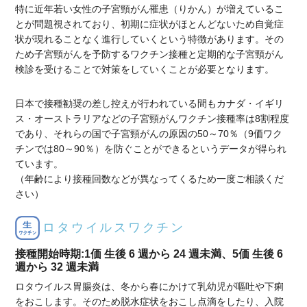
特に近年若い女性の子宮頸がん罹患（りかん）が増えているこ
とが問題視されており、初期に症状がほとんどないため自覚症
状が現れることなく進行していくという特徴があります。その
ため子宮頸がんを予防するワクチン接種と定期的な子宮頸がん
検診を受けることで対策をしていくことが必要となります。
日本で接種勧奨の差し控えが行われている間もカナダ・イギリ
ス・オーストラリアなどの子宮頸がんワクチン接種率は8割程度
であり、それらの国で子宮頸がんの原因の50～70％（9価ワク
チンでは80～90％）を防ぐことができるというデータが得られ
ています。
（年齢により接種回数などが異なってくるため一度ご相談くだ
さい）
ロタウイルスワクチン
接種開始時期:1価 生後 6 週から 24 週未満、5価 生後 6
週から 32 週未満
ロタウイルス胃腸炎は、冬から春にかけて乳幼児が嘔吐や下痢
をおこします。そのため脱水症状をおこし点滴をしたり、入院