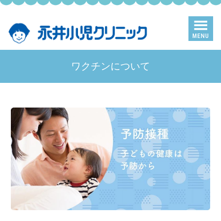
Skip
Skip
to
to
main
primary
MENU
content
sidebar
ワクチンについて