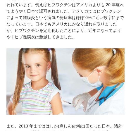
われています。例えばヒブワクチンはアメリカよりも 20 年遅れ
てようやく日本で認可されました。アメリカではヒブワクチン
によって髄膜炎という病気の発症率はほぼ 0%に近い数字にまで
なっています。日本でもアメリカにかなり遅れを取りました
が、ヒブワクチンを定期化したことにより、近年になってよう
やくヒブ髄膜炎は激減してきました。
また、2013 年までははしか(麻しん)の輸出国だった日本。諸外