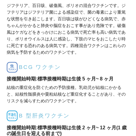
ジフテリア、百日咳、破傷風、ポリオの混合ワクチンです。ジ
フテリアはジフテリア菌による感染症で、菌の毒素により重篤
な状態を引き起こします。百日咳は咳がひどくなる病気で、赤
ちゃんがかかると肺炎や脳症をおこす事があり危険です。破傷
風はケガなどをきっかけにおこる病気で死亡率も高い病気であ
り、ポリオウイルスは人に感染し、下肢のマヒをおこしたり時
に死亡する恐れのある病気です。四種混合ワクチンはこれらの
病気を予防するためのワクチンです。
BCG ワクチン
接種開始時期:標準接種時期は生後 5 ヶ月~ 8 ヶ月
結核の重症化を防ぐための予防接種。乳幼児が結核にかかる
と、結核性髄膜炎や粟粒結核など重症化することがあり、その
リスクを減らすためのワクチンです。
B 型肝炎ワクチン
接種開始時期:標準接種時期は生後 2 ヶ月~ 12 ヶ月(1 歳
の誕生日を迎える前まで)