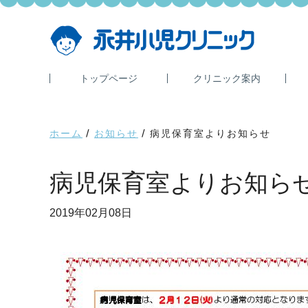
Skip
Skip
to
to
main
primary
content
sidebar
トップページ
クリニック案内
ホーム
/
お知らせ
/
病児保育室よりお知らせ
病児保育室よりお知ら
2019年02月08日