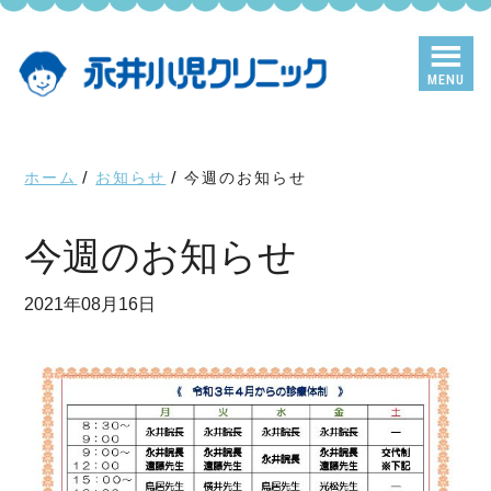
Skip
Skip
to
to
main
primary
MENU
content
sidebar
ホーム
/
お知らせ
/
今週のお知らせ
今週のお知らせ
2021年08月16日