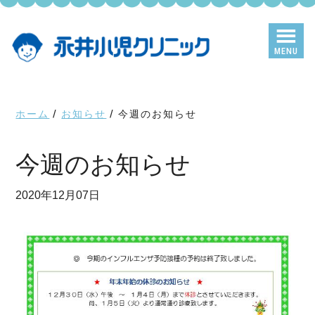
Skip
Skip
to
to
main
primary
MENU
content
sidebar
ホーム
/
お知らせ
/
今週のお知らせ
今週のお知らせ
2020年12月07日