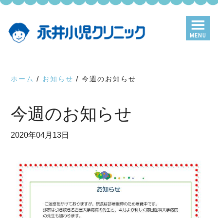
Skip
Skip
to
to
main
primary
MENU
content
sidebar
ホーム
/
お知らせ
/
今週のお知らせ
今週のお知らせ
2020年04月13日