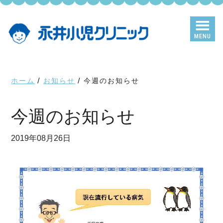
Skip
Skip
to
to
main
primary
MENU
content
sidebar
ホーム
/
お知らせ
/
今週のお知らせ
今週のお知らせ
2019年08月26日