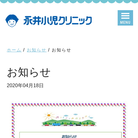
Skip
Skip
to
to
main
primary
MENU
content
sidebar
ホーム
/
お知らせ
/
お知らせ
お知らせ
2020年04月18日