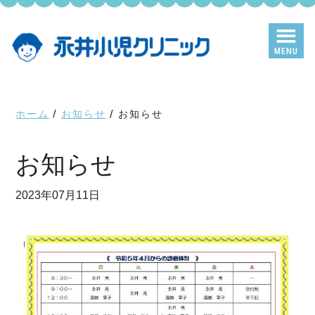
Skip
Skip
to
to
main
primary
MENU
content
sidebar
ホーム
/
お知らせ
/
お知らせ
お知らせ
2023年07月11日