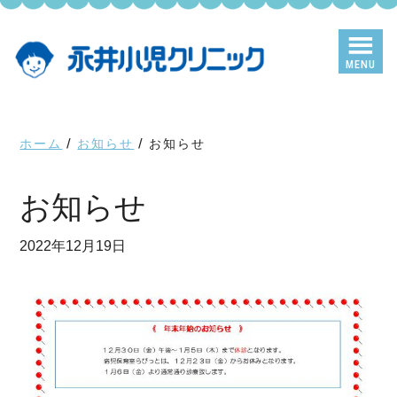
Skip
Skip
to
to
main
primary
MENU
content
sidebar
ホーム
/
お知らせ
/
お知らせ
お知らせ
2022年12月19日