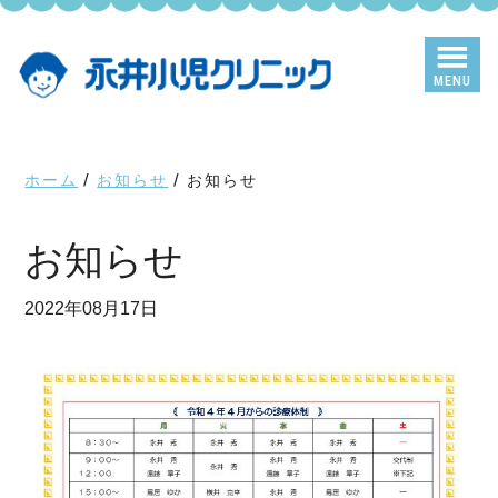
Skip
Skip
to
to
main
primary
MENU
content
sidebar
ホーム
/
お知らせ
/
お知らせ
お知らせ
2022年08月17日