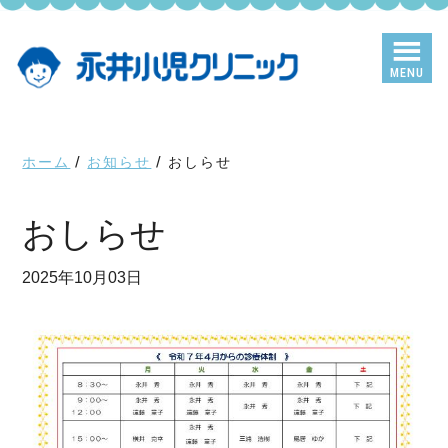
Skip
Skip
to
to
main
primary
MENU
content
sidebar
ホーム
/
お知らせ
/
おしらせ
おしらせ
2025年10月03日